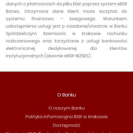
danych o płatnościach do pliku Elixir poprzez system eBSR
Biznes. Otrzymane dane Klient może wczytać do
systemu finansowo – księgowego. Warunkiem
udostępnienia usługi jest p osiadanie/otwarcie w Banku
Spółdzielczym Rzemiosła w Krakowie rachunku
rozliczeniowego oraz korzystanie z usługi bankowości
elektronicznej dedykowanej dla klientów
instytucjonalnych (obecnie eBSR-BIZNES).
O Banku
O naszym Banku
Polityka informacyjna BSR w Krakowie
Dostępność