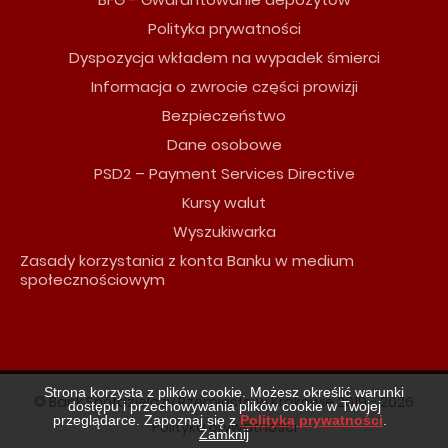
Polityka prywatności
Dyspozycja wkładem na wypadek śmierci
Informacja o zwrocie części prowizji
Bezpieczeństwo
Dane osobowe
PSD2 – Payment Services Directive
Kursy walut
Wyszukiwarka
Zasady korzystania z konta Banku w medium
społecznościowym
Strona korzysta z plików cookie. Możesz określić warunki
© Bank Spółdzielczy Rzemiosła w Krakowie 2019 - 2026
dostępu i przechowywania plików cookie w Twojej
przeglądarce. Zapoznaj się z
Polityką prywatności
.
Polityka prywatności
Zamknij