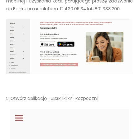
mobilnej i uzyskania kodu parującego proszę zadzwonić
do Banku na nr telefonu: 12 430 05 34 lub 801 333 200
5. Otwórz aplikację TuBSR i kliknij Rozpocznij.