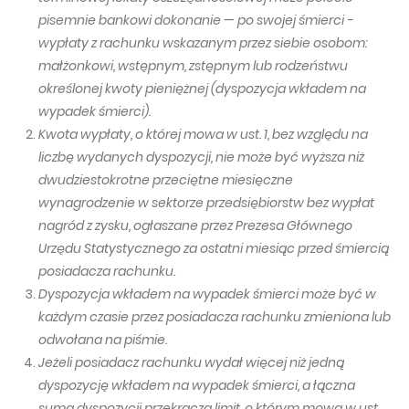
pisemnie bankowi dokonanie — po swojej śmierci -
wypłaty z rachunku wskazanym przez siebie osobom:
małżonkowi, wstępnym, zstępnym lub rodzeństwu
określonej kwoty pieniężnej (dyspozycja wkładem na
wypadek śmierci).
Kwota wypłaty, o której mowa w ust. 1, bez względu na
liczbę wydanych dyspozycji, nie może być wyższa niż
dwudziestokrotne przeciętne miesięczne
wynagrodzenie w sektorze przedsiębiorstw bez wypłat
nagród z zysku, ogłaszane przez Prezesa Głównego
Urzędu Statystycznego za ostatni miesiąc przed śmiercią
posiadacza rachunku.
Dyspozycja wkładem na wypadek śmierci może być w
każdym czasie przez posiadacza rachunku zmieniona lub
odwołana na piśmie.
Jeżeli posiadacz rachunku wydał więcej niż jedną
dyspozycję wkładem na wypadek śmierci, a łączna
suma dyspozycji przekracza limit, o którym mowa w ust.