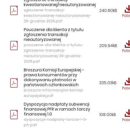
kwestionowanej/nieautoryzowanej
zgloszenie-transakcji-
240.80kB
kwestionowanej-nieautoryzowanej-
Pobi
29-grudnia-2025.pdf
Pouczenie dla klienta z tytułu
zgłoszenia transakcji
nieautoryzowanej
pouczenie-dla-klienta-z-tytulu-
209.94kB
zgloszenia-transakcji-
Pobi
nieautoryzowanej-29-grudnia-
2025.pdf
Broszura Komisji Europejskiej -
prawa konsumentów przy
dokonywaniu płatności w
335.03kB
państwach członkowskich
Pobi
broszura-informacyjna-komisji-
europejskiej.pdf
Dyspozycja nadpłaty subwencji
finansowej PFR w ramach tarczy
finansowej 1.0
108.00kB
dyspozycja-nadplaty-tarcza-1-0-
Pobi
pfr.pdf