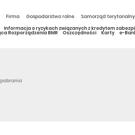
Firma
Gospodarstwo rolne
Samorząd terytorialny
Informacja o ryzykach związanych z kredytem zabezp
ąca Rozporządzenia BMR
Oszczędności
Karty
e-Ban
o pobrania