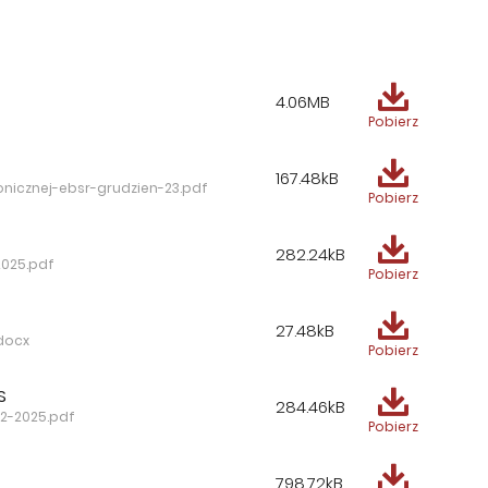
4.06MB
Pobierz
167.48kB
nicznej-ebsr-grudzien-23.pdf
Pobierz
282.24kB
2025.pdf
Pobierz
27.48kB
docx
Pobierz
S
284.46kB
2-2025.pdf
Pobierz
798.72kB